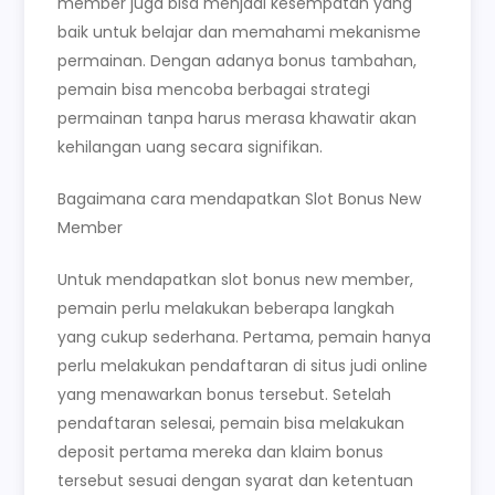
member juga bisa menjadi kesempatan yang
baik untuk belajar dan memahami mekanisme
permainan. Dengan adanya bonus tambahan,
pemain bisa mencoba berbagai strategi
permainan tanpa harus merasa khawatir akan
kehilangan uang secara signifikan.
Bagaimana cara mendapatkan Slot Bonus New
Member
Untuk mendapatkan slot bonus new member,
pemain perlu melakukan beberapa langkah
yang cukup sederhana. Pertama, pemain hanya
perlu melakukan pendaftaran di situs judi online
yang menawarkan bonus tersebut. Setelah
pendaftaran selesai, pemain bisa melakukan
deposit pertama mereka dan klaim bonus
tersebut sesuai dengan syarat dan ketentuan