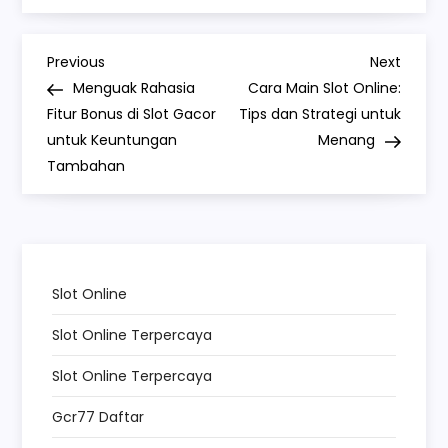
P
Previous
Next
Previous
Next
Post
Post
Menguak Rahasia
Cara Main Slot Online:
o
Fitur Bonus di Slot Gacor
Tips dan Strategi untuk
untuk Keuntungan
Menang
s
Tambahan
t
n
a
Slot Online
Slot Online Terpercaya
v
Slot Online Terpercaya
i
Gcr77 Daftar
g