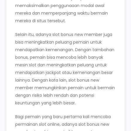
memaksimalkan penggunaaan modal awal
mereka dan memperpanjang waktu bermain
mereka di situs tersebut.
Selain itu, adanya slot bonus new member juga
bisa meningkatkan peluang pemain untuk
mendapatkan kemenangan. Dengan tambahan
bonus, pemain bisa mencoba lebih banyak
mesin slot dan meningkatkan peluang untuk
mendapatkan jackpot atau kemenangan besar
lainnya. Dengan kata lain, slot bonus new
member memungkinkan pemain untuk bermain
dengan risiko lebih rendah dan potensi
keuntungan yang lebih besar.
Bagi pemain yang baru pertama kali mencoba
permainan slot online, adanya slot bonus new