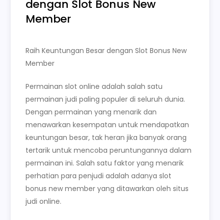
dengan Slot Bonus New
Member
Raih Keuntungan Besar dengan Slot Bonus New
Member
Permainan slot online adalah salah satu
permainan judi paling populer di seluruh dunia.
Dengan permainan yang menarik dan
menawarkan kesempatan untuk mendapatkan
keuntungan besar, tak heran jika banyak orang
tertarik untuk mencoba peruntungannya dalam
permainan ini. Salah satu faktor yang menarik
perhatian para penjudi adalah adanya slot
bonus new member yang ditawarkan oleh situs
judi online.