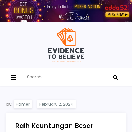
Skip
to
content
Evidence To Believe
Enlarge your probability ideas in the betting sites
Search
for:
by:
Homer
Raih Keuntungan Besar