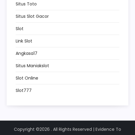
Situs Toto
Situs Slot Gacor
Slot
Link Slot
Angkasa17
Situs Maniakslot
Slot Online
Slot777
Copyright ©2026 . All Rights Reserved | Evidence To