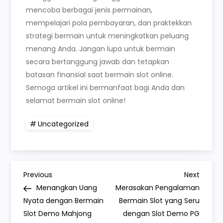
mencoba berbagai jenis permainan,
mempelajari pola pembayaran, dan praktekkan
strategi bermain untuk meningkatkan peluang
menang Anda. Jangan lupa untuk bermain
secara bertanggung jawab dan tetapkan
batasan finansial saat bermain slot online.
Semoga artikel ini bermanfaat bagi Anda dan
selamat bermain slot online!
Uncategorized
P
Previous
Next
Previous
Next
Post
Post
Menangkan Uang
Merasakan Pengalaman
o
Nyata dengan Bermain
Bermain Slot yang Seru
Slot Demo Mahjong
dengan Slot Demo PG