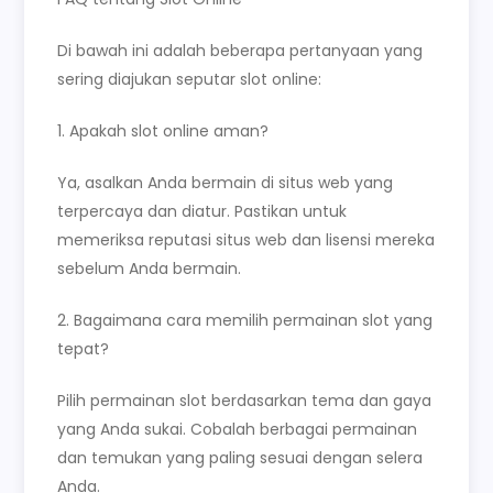
Di bawah ini adalah beberapa pertanyaan yang
sering diajukan seputar slot online:
1. Apakah slot online aman?
Ya, asalkan Anda bermain di situs web yang
terpercaya dan diatur. Pastikan untuk
memeriksa reputasi situs web dan lisensi mereka
sebelum Anda bermain.
2. Bagaimana cara memilih permainan slot yang
tepat?
Pilih permainan slot berdasarkan tema dan gaya
yang Anda sukai. Cobalah berbagai permainan
dan temukan yang paling sesuai dengan selera
Anda.