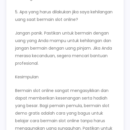
5. Apa yang harus dilakukan jika saya kehilangan
uang saat bermain slot online?
Jangan panik. Pastikan untuk bermain dengan
uang yang Anda mampu untuk kehilangan dan
jangan bermain dengan uang pinjam. Jika Anda
merasa kecanduan, segera mencari bantuan
profesional.
Kesimpulan
Bermain slot online sangat mengasyikkan dan
dapat memberikan kesenangan serta hadiah
yang besar. Bagi pemain pemula, bermain slot
demo gratis adalah cara yang bagus untuk
belajar cara bermain slot online tanpa harus
menggunakan uang sungguhan. Pastikan untuk