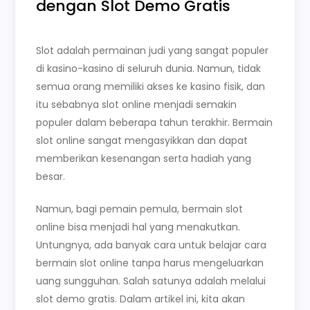
dengan Slot Demo Gratis
Slot adalah permainan judi yang sangat populer
di kasino-kasino di seluruh dunia. Namun, tidak
semua orang memiliki akses ke kasino fisik, dan
itu sebabnya slot online menjadi semakin
populer dalam beberapa tahun terakhir. Bermain
slot online sangat mengasyikkan dan dapat
memberikan kesenangan serta hadiah yang
besar.
Namun, bagi pemain pemula, bermain slot
online bisa menjadi hal yang menakutkan.
Untungnya, ada banyak cara untuk belajar cara
bermain slot online tanpa harus mengeluarkan
uang sungguhan. Salah satunya adalah melalui
slot demo gratis. Dalam artikel ini, kita akan