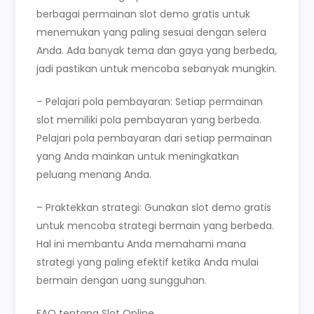
berbagai permainan slot demo gratis untuk
menemukan yang paling sesuai dengan selera
Anda. Ada banyak tema dan gaya yang berbeda,
jadi pastikan untuk mencoba sebanyak mungkin.
– Pelajari pola pembayaran: Setiap permainan
slot memiliki pola pembayaran yang berbeda.
Pelajari pola pembayaran dari setiap permainan
yang Anda mainkan untuk meningkatkan
peluang menang Anda.
– Praktekkan strategi: Gunakan slot demo gratis
untuk mencoba strategi bermain yang berbeda.
Hal ini membantu Anda memahami mana
strategi yang paling efektif ketika Anda mulai
bermain dengan uang sungguhan.
FAQ tentang Slot Online