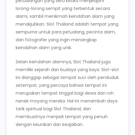
petualangan yang seru ketika menjelajahi
lorong-lorong sempit yang terbentuk secara
alami, sambil menikmati keindahan alam yang
menakjubkan. Slot Thailand adalah tempat yang
sempurna untuk para petualang, pecinta alam,
dan fotografer yang ingin menangkap
keindahan alam yang unik.
Selain keindahan alamnya, Slot Thailand juga
memiliki sejarah dan budaya yang kaya. Slot-slot
ini dianggap sebagai tempat suci oleh penduduk
setempat, yang percaya bahwa tempat ini
merupakan tempat tinggal bagi dewa dan roh
nenek moyang mereka. Hal ini menambah daya
tarik spiritual bagi Slot Thailand, dan
membuatnya menjadi tempat yang penuh
dengan keunikan dan keajaiban.