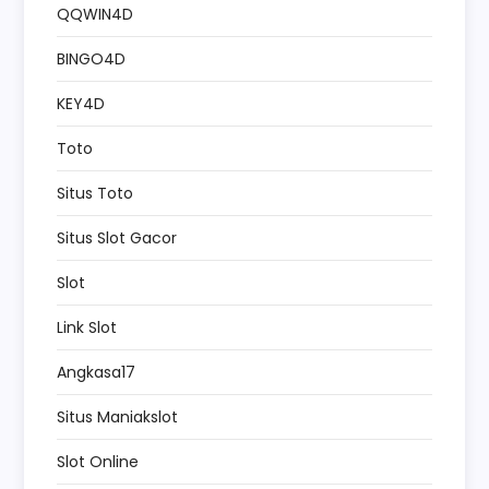
QQWIN4D
BINGO4D
KEY4D
Toto
Situs Toto
Situs Slot Gacor
Slot
Link Slot
Angkasa17
Situs Maniakslot
Slot Online