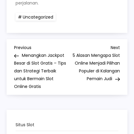
perjalanan.
Uncategorized
P
Previous
Next
Previous
Next
Post
Post
Menangkan Jackpot
5 Alasan Mengapa Slot
o
Besar di Slot Gratis – Tips
Online Menjadi Pilihan
dan Strategi Terbaik
Populer di Kalangan
s
untuk Bermain Slot
Pemain Judi
Online Gratis
t
n
a
Situs Slot