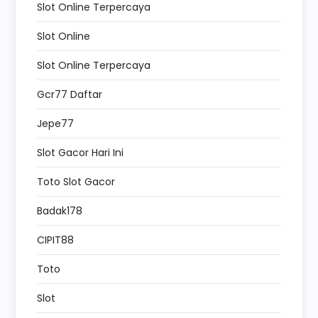
v
Slot Online Terpercaya
i
Slot Online
g
Slot Online Terpercaya
a
Gcr77 Daftar
Jepe77
t
Slot Gacor Hari Ini
i
Toto Slot Gacor
o
Badak178
n
CIPIT88
Toto
Slot