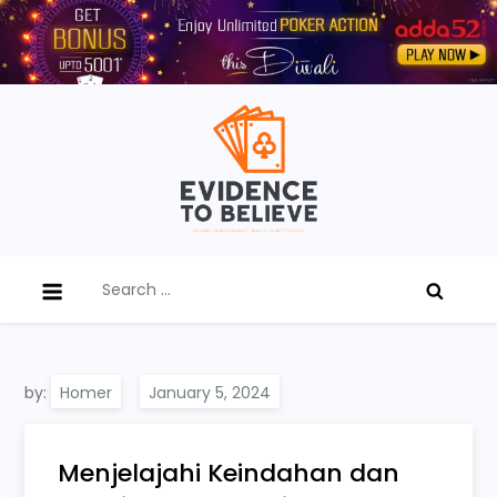
Skip
to
content
Evidence To Believe
Enlarge your probability ideas in the betting sites
Search
for:
by:
Homer
Menjelajahi Keindahan dan