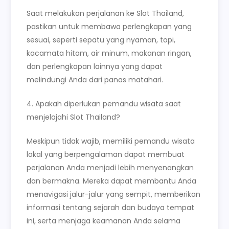
Saat melakukan perjalanan ke Slot Thailand,
pastikan untuk membawa perlengkapan yang
sesuai, seperti sepatu yang nyaman, topi,
kacamata hitam, air minum, makanan ringan,
dan perlengkapan lainnya yang dapat
melindungi Anda dari panas matahari.
4. Apakah diperlukan pemandu wisata saat
menjelajahi Slot Thailand?
Meskipun tidak wajib, memiliki pemandu wisata
lokal yang berpengalaman dapat membuat
perjalanan Anda menjadi lebih menyenangkan
dan bermakna. Mereka dapat membantu Anda
menavigasi jalur-jalur yang sempit, memberikan
informasi tentang sejarah dan budaya tempat
ini, serta menjaga keamanan Anda selama