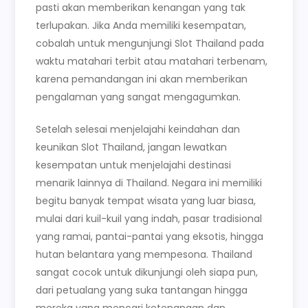
pasti akan memberikan kenangan yang tak
terlupakan. Jika Anda memiliki kesempatan,
cobalah untuk mengunjungi Slot Thailand pada
waktu matahari terbit atau matahari terbenam,
karena pemandangan ini akan memberikan
pengalaman yang sangat mengagumkan.
Setelah selesai menjelajahi keindahan dan
keunikan Slot Thailand, jangan lewatkan
kesempatan untuk menjelajahi destinasi
menarik lainnya di Thailand. Negara ini memiliki
begitu banyak tempat wisata yang luar biasa,
mulai dari kuil-kuil yang indah, pasar tradisional
yang ramai, pantai-pantai yang eksotis, hingga
hutan belantara yang mempesona. Thailand
sangat cocok untuk dikunjungi oleh siapa pun,
dari petualang yang suka tantangan hingga