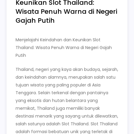
Keunikan Slot Thailand:
Wisata Penuh Warna di Negeri
Gajah Putih
Menjelajahi Keindahan dan Keunikan Slot
Thailand: Wisata Penuh Warna di Negeri Gajah
Putih
Thailand, negeri yang kaya akan budaya, sejarah,
dan keindahan alamnya, merupakan salah satu
tujuan wisata yang paling populer di Asia
Tenggara. Selain terkenal dengan pantainya
yang eksotis dan hutan belantara yang
memikat, Thailand juga memiliki banyak
destinasi menarik yang sayang untuk dilewatkan,
salah satunya adalah Slot Thailand. Slot Thailand
adalah formasi bebatuan unik yang terletak di